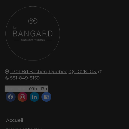
1301 Bd Bastien,
Québec, QC
G2K 1G3
581-849-8159
Lun - Ven :
09h - 17h
Accueil